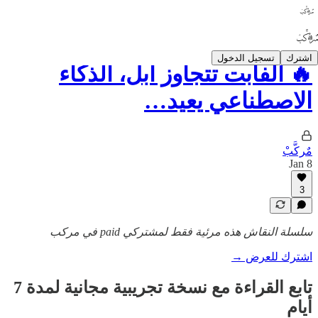
اشترك
تسجيل الدخول
🔥 ألفابت تتجاوز آبل، الذكاء
الاصطناعي يعيد…
مٌركَّبْ
Jan 8
3
سلسلة النقاش هذه مرئية فقط لمشتركي paid في مركب
اشترك للعرض →
تابع القراءة مع نسخة تجريبية مجانية لمدة 7
أيام