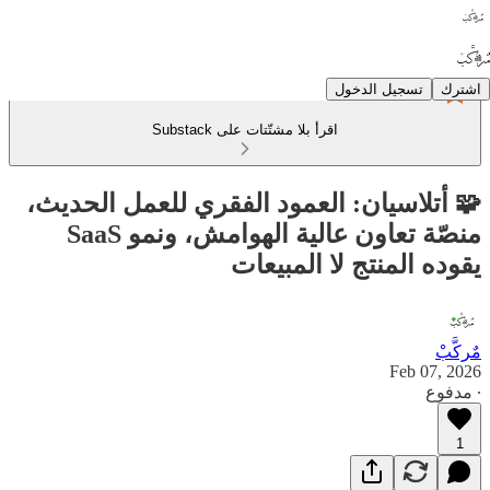
اشترك
تسجيل الدخول
اقرأ بلا مشتّتات على Substack
🧩 أتلاسيان: العمود الفقري للعمل الحديث،
منصّة تعاون عالية الهوامش، ونمو SaaS
يقوده المنتج لا المبيعات
مٌركَّبْ
Feb 07, 2026
∙ مدفوع
1