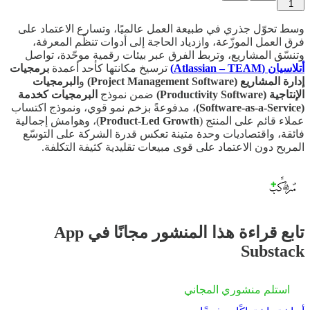
1
وسط تحوّل جذري في طبيعة العمل عالميًا، وتسارع الاعتماد على
فرق العمل الموزّعة، وازدياد الحاجة إلى أدوات تنظّم المعرفة،
وتنسّق المشاريع، وتربط الفرق عبر بيئات رقمية موحّدة، تواصل
أتلاسيان (Atlassian – TEAM)
ترسيخ مكانتها كأحد أعمدة
برمجيات
إدارة المشاريع (Project Management Software)
و
البرمجيات
الإنتاجية (Productivity Software)
ضمن نموذج
البرمجيات كخدمة
(Software-as-a-Service)
، مدفوعةً بزخم نمو قوي، ونموذج اكتساب
عملاء قائم على المنتج (
Product-Led Growth
)، وهوامش إجمالية
فائقة، واقتصاديات وحدة متينة تعكس قدرة الشركة على التوسّع
المربح دون الاعتماد على قوى مبيعات تقليدية كثيفة التكلفة.
تابع قراءة هذا المنشور مجانًا في App
Substack
استلم منشوري المجاني