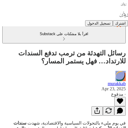
اشترك
تسجيل الدخول
اقرأ بلا مشتّتات على Substack
رسائل التهدئة من ترمب تدفع السندات
للارتداد… فهل يستمر المسار؟
murakkab
Apr 23, 2025
∙ مدفوع
في يوم مليء بالتحولات السياسية والاقتصادية، شهدت
سندات