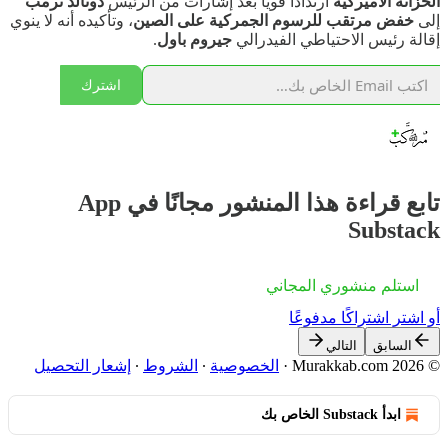
الخزانة الأميركية
ارتدادًا قويًا بعد إشارات من الرئيس
دونالد ترمب
إلى
خفض مرتقب للرسوم الجمركية على الصين
، وتأكيده أنه لا ينوي
إقالة رئيس الاحتياطي الفيدرالي
جيروم باول
.
اشترك
تابع قراءة هذا المنشور مجانًا في App
Substack
استلم منشوري المجاني
أو اشترِ اشتراكًا مدفوعًا
السابق
التالي
© 2026 Murakkab.com
·
الخصوصية
∙
الشروط
∙
إشعار التحصيل
ابدأ Substack الخاص بك