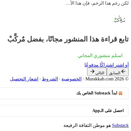
لكن رغم هذا الزخم، فإن هذا الأ…
تابع قراءة هذا المنشور مجانًا، بفضل مٌركَّبْ
استلم منشوري المجاني
أو اشترِ اشتراكًا مدفوعًا
السابق
التالي
© 2026 Murakkab.com
·
الخصوصية
∙
الشروط
∙
إشعار التحصيل
ابدأ Substack الخاص بك
احصل على الـApp
Substack
هو موطن الثقافة الرفيعة