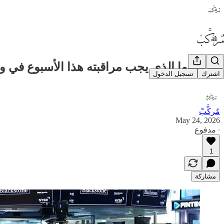
👀📊🛢️ما الذي يجب مراقبته هذا الأسبوع في
اشترك
تسجيل الدخول
مٌركَّبْ
May 24, 2026
∙ مدفوع
1
مشاركة