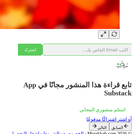
اشترك
تابع قراءة هذا المنشور مجانًا في App
Substack
استلم منشوري المجاني
أو اشترِ اشتراكًا مدفوعًا
السابق
التالي
© 2026 Murakkab.com
·
الخصوصية
∙
الشروط
∙
إشعار التحصيل