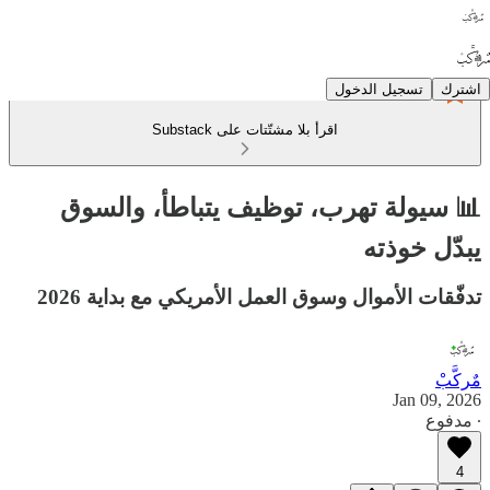
اشترك
تسجيل الدخول
اقرأ بلا مشتّتات على Substack
📊 سيولة تهرب، توظيف يتباطأ، والسوق
يبدّل خوذته
تدفّقات الأموال وسوق العمل الأمريكي مع بداية 2026
مٌركَّبْ
Jan 09, 2026
∙ مدفوع
4