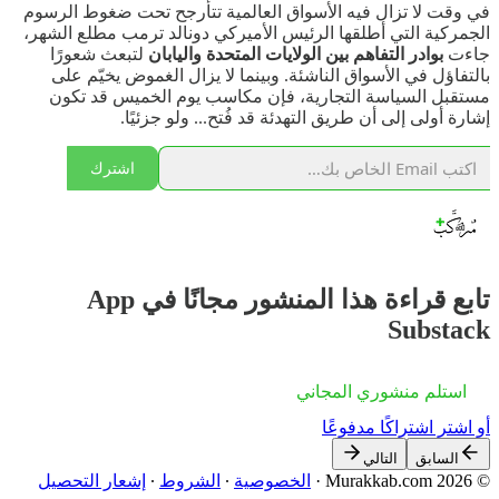
في وقت لا تزال فيه الأسواق العالمية تتأرجح تحت ضغوط الرسوم
الجمركية التي أطلقها الرئيس الأميركي دونالد ترمب مطلع الشهر،
جاءت
بوادر التفاهم بين الولايات المتحدة واليابان
لتبعث شعورًا
بالتفاؤل في الأسواق الناشئة. وبينما لا يزال الغموض يخيّم على
مستقبل السياسة التجارية، فإن مكاسب يوم الخميس قد تكون
إشارة أولى إلى أن طريق التهدئة قد فُتح... ولو جزئيًا.
اشترك
تابع قراءة هذا المنشور مجانًا في App
Substack
استلم منشوري المجاني
أو اشترِ اشتراكًا مدفوعًا
السابق
التالي
© 2026 Murakkab.com
·
الخصوصية
∙
الشروط
∙
إشعار التحصيل