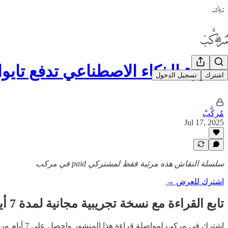
⚡️ثورة الذكاء الاصطناعي تدفع تاي
اشترك
تسجيل الدخول
مٌركَّبْ
Jul 17, 2025
سلسلة النقاش هذه مرئية فقط لمشتركي paid في مركب
اشترك للعرض →
تابع القراءة مع نسخة تجريبية مجانية لمدة 7 أيام
اشترك في
مركب
لمواصلة قراءة هذا المنشور واحصل على 7 أيام من الوصول المجاني إلى الأرشيف الكامل للمنشورات