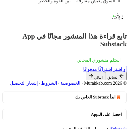
السوق يعيش مفارقة… بين القوة والخطر.
تابع قراءة هذا المنشور مجانًا في App
Substack
استلم منشوري المجاني
أو اشترِ اشتراكًا مدفوعًا
السابق
التالي
© 2026 Murakkab.com
·
الخصوصية
∙
الشروط
∙
إشعار التحصيل
ابدأ Substack الخاص بك
احصل على الـApp
Substack
هو موطن الثقافة الرفيعة