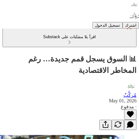
اشترك
تسجيل الدخول
اقرأ بلا مشتّتات على Substack
📊 السوق يسجل قمم جديدة… رغم
المخاطر الاقتصادية
مٌركَّبْ
May 01, 2026
∙ مدفوع