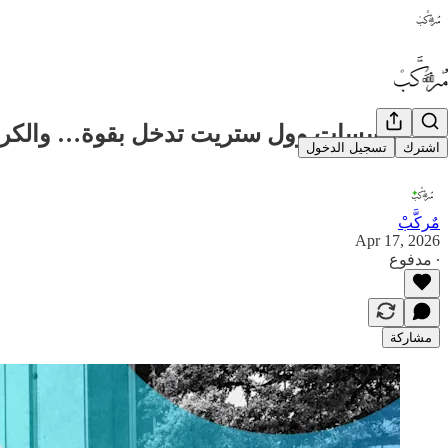
📊 مؤسسات وول ستريت تدخل بقوة… والكريبتو
اشترك
تسجيل الدخول
مٌركَّبْ
Apr 17, 2026
∙ مدفوع
مشاركة