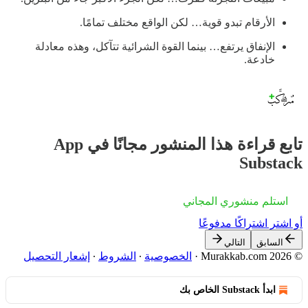
الأرقام تبدو قوية… لكن الواقع مختلف تمامًا.
الإنفاق يرتفع… بينما القوة الشرائية تتآكل، وهذه معادلة
خادعة.
تابع قراءة هذا المنشور مجانًا في App
Substack
استلم منشوري المجاني
أو اشترِ اشتراكًا مدفوعًا
السابق
التالي
© 2026 Murakkab.com
·
الخصوصية
∙
الشروط
∙
إشعار التحصيل
ابدأ Substack الخاص بك