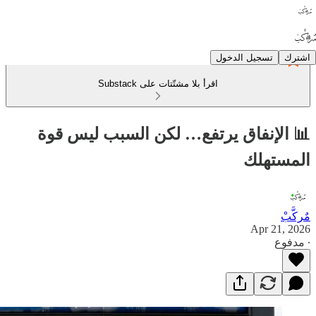
اشترك
تسجيل الدخول
اقرأ بلا مشتّتات على Substack
📊 الإنفاق يرتفع… لكن السبب ليس قوة
المستهلك
مٌركَّبْ
Apr 21, 2026
∙ مدفوع