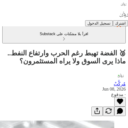
اشترك
تسجيل الدخول
اقرأ بلا مشتّتات على Substack
🥈 الفضة تهبط رغم الحرب وارتفاع النفط..
ماذا يرى السوق ولا يراه المستثمرون؟
مٌركَّبْ
Jun 08, 2026
∙ مدفوع