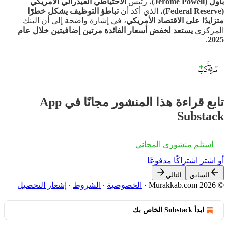
باول (Jerome Powell)
، رئيس
الاحتياطي الفيدرالي الأمريكي
(Federal Reserve)
، الذي أكد أن
تباطؤ التوظيف يشكل خطرًا
متزايدًا على الاقتصاد الأمريكي
، في إشارة واضحة إلى أن البنك
المركزي
يستعد لخفض أسعار الفائدة مرتين إضافيتين خلال عام
.
2025
تابع قراءة هذا المنشور مجانًا في App
Substack
استلم منشوري المجاني
أو اشترِ اشتراكًا مدفوعًا
السابق
التالي
© 2026 Murakkab.com
·
الخصوصية
∙
الشروط
∙
إشعار التحصيل
ابدأ Substack الخاص بك