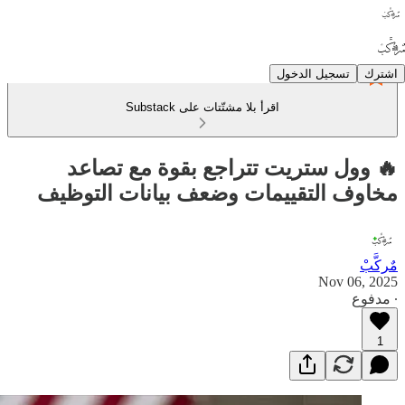
اشترك
تسجيل الدخول
اقرأ بلا مشتّتات على Substack
🔥 وول ستريت تتراجع بقوة مع تصاعد
مخاوف التقييمات وضعف بيانات التوظيف
مٌركَّبْ
Nov 06, 2025
∙ مدفوع
1