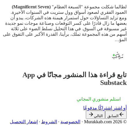
لطالما شكلت مجموعة "السبعة العظام"
(Magnificent Seven)
العمود الفقري لصعود أسواق وول ستريت في السنوات الأخيرة.
ومع تزايد التساؤلات حول استمرار هيمنة هذه الشركات، يبدو أن
بعضها ما زال قادرًا على كسر التوقعات وصناعة موجات نمو جديدة
غير مسبوقة في السوق. في هذا التحليل نسلط الضوء على ثلاثة
أسهم من هذه المجموعة تملك، برأينا، القدرة الأكبر على التفوق على
المؤ…
تابع قراءة هذا المنشور مجانًا في App
Substack
استلم منشوري المجاني
أو اشترِ اشتراكًا مدفوعًا
السابق
التالي
© 2026 Murakkab.com
·
الخصوصية
∙
الشروط
∙
إشعار التحصيل