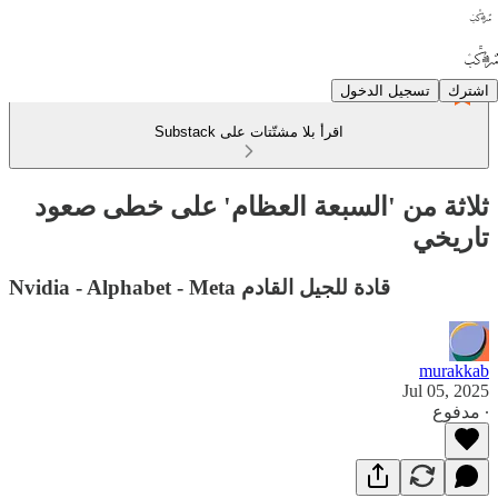
اشترك
تسجيل الدخول
اقرأ بلا مشتّتات على Substack
ثلاثة من 'السبعة العظام' على خطى صعود
تاريخي
Nvidia - Alphabet - Meta قادة للجيل القادم
murakkab
Jul 05, 2025
∙ مدفوع