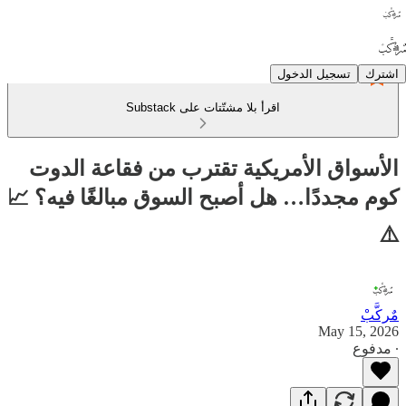
اشترك
تسجيل الدخول
اقرأ بلا مشتّتات على Substack
الأسواق الأمريكية تقترب من فقاعة الدوت
كوم مجددًا… هل أصبح السوق مبالغًا فيه؟ 📈
⚠️
مٌركَّبْ
May 15, 2026
∙ مدفوع