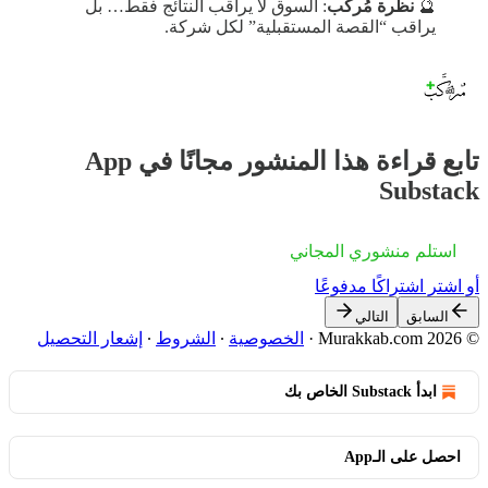
🔮
نظرة مُركّب
: السوق لا يراقب النتائج فقط… بل
يراقب “القصة المستقبلية” لكل شركة.
تابع قراءة هذا المنشور مجانًا في App
Substack
استلم منشوري المجاني
أو اشترِ اشتراكًا مدفوعًا
السابق
التالي
© 2026 Murakkab.com
·
الخصوصية
∙
الشروط
∙
إشعار التحصيل
ابدأ Substack الخاص بك
احصل على الـApp