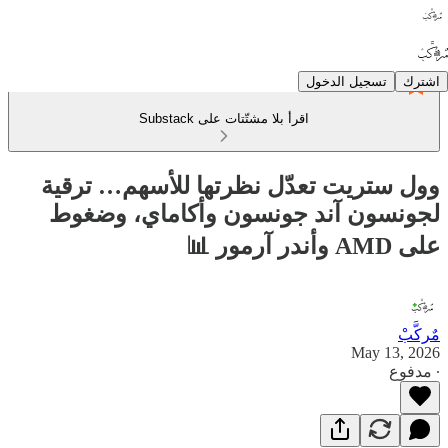
اشترك
تسجيل الدخول
اقرأ بلا مشتّتات على Substack
وول ستريت تعدّل نظرتها للأسهم… ترقية
لجونسون آند جونسون وأكاماي، وضغوط
على AMD وأندر آرمور 📊
مٌركَّبْ
May 13, 2026
∙ مدفوع