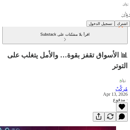
اشترك
تسجيل الدخول
اقرأ بلا مشتّتات على Substack
📊 الأسواق تقفز بقوة… والأمل يتغلب على
التوتر
مٌركَّبْ
Apr 13, 2026
∙ مدفوع