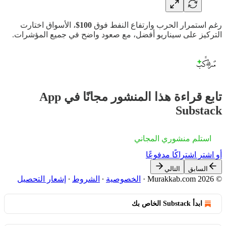
رغم استمرار الحرب وارتفاع النفط فوق
100$
، الأسواق اختارت
التركيز على سيناريو أفضل، مع صعود واضح في جميع المؤشرات.
تابع قراءة هذا المنشور مجانًا في App
Substack
استلم منشوري المجاني
أو اشترِ اشتراكًا مدفوعًا
السابق
التالي
© 2026 Murakkab.com
·
الخصوصية
∙
الشروط
∙
إشعار التحصيل
ابدأ Substack الخاص بك