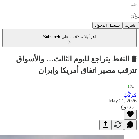
اشترك
تسجيل الدخول
اقرأ بلا مشتّتات على Substack
🛢️ النفط يتراجع لليوم الثالث… والأسواق
تترقب مصير اتفاق أمريكا وإيران
مٌركَّبْ
May 21, 2026
∙ مدفوع