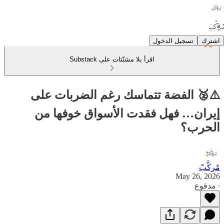
اشترك
تسجيل الدخول
اقرأ بلا مشتّتات على Substack
⚠️🥈 الفضة تتماسك رغم الضربات على
إيران… فهل فقدت الأسواق خوفها من
الحرب؟
مٌركَّبْ
May 26, 2026
∙ مدفوع