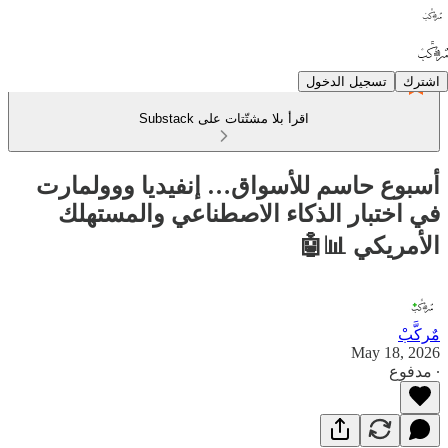
اشترك
تسجيل الدخول
اقرأ بلا مشتّتات على Substack
أسبوع حاسم للأسواق… إنفيديا ووولمارت
في اختبار الذكاء الاصطناعي والمستهلك
الأمريكي 📊🤖
مٌركَّبْ
May 18, 2026
∙ مدفوع