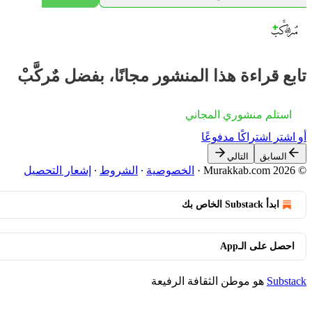
تابع قراءة هذا المنشور مجانًا، بفضل مٌركَّبْ
استلم منشوري المجاني
أو اشترِ اشتراكًا مدفوعًا
السابق
التالي
© 2026 Murakkab.com
·
الخصوصية
∙
الشروط
∙
إشعار التحصيل
ابدأ Substack الخاص بك
احصل على الـApp
Substack
هو موطن الثقافة الرفيعة