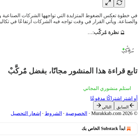
في خطوة تعكس الضغوط المتزايدة التي تواجهها الشركات الصناعية وال
والصناعة. ويأتي القرار في وقت تواجه فيه الشركات ارتفاعًا في تكالي
🔮
نظرة مُركّب
:…
تابع قراءة هذا المنشور مجانًا، بفضل مٌركَّبْ
استلم منشوري المجاني
أو اشترِ اشتراكًا مدفوعًا
السابق
التالي
© 2026 Murakkab.com
·
الخصوصية
∙
الشروط
∙
إشعار التحصيل
ابدأ Substack الخاص بك