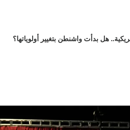
كية.. هل بدأت واشنطن بتغيير أولوياتها؟