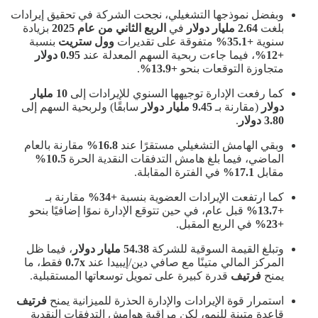
وبفضل نموذجها التشغيلي، نجحت الشركة في تحقيق إيرادات
بلغت
2.64 مليار دولار
في
الربع الثاني من عام 2025
بزيادة
سنوية
+35.1%
متفوقة على تقديرات
وول ستريت
بنسبة
+12%
، فيما جاءت ربحية السهم المعدلة عند
0.95 دولار
متجاوزة التوقعات بنحو
+13.9%
.
كما رفعت الإدارة توجيهها السنوي للإيرادات إلى
10 مليار
دولار
(مقارنة بـ
9.45 مليار دولار
سابقًا) ولربحية السهم إلى
3.80 دولار
.
وبقي الهامش التشغيلي مستقرًا عند
16.8%
مقارنة بالعام
الماضي، فيما بلغ هامش التدفقات النقدية الحرة
10.5%
مقابل
17.1%
في الفترة المقابلة.
كما ارتفعت الإيرادات العضوية بنسبة
+34%
مقارنة بـ
+13.7%
قبل عام، في حين تتوقع الإدارة نموًا إضافيًا بنحو
+23%
في الربع المقبل.
وتبلغ القيمة السوقية للشركة
54.38 مليار دولار
، فيما ظل
المركز المالي متينًا مع صافي دين/إيبيدا عند
0.7x
فقط، ما
يمنح
فرتيف
قدرة كبيرة على تمويل توسعاتها المستقبلية.
استمرار قوة الإيرادات والإدارة الحذرة للميزانية يمنح
فرتيف
قاعدة متينة للنمو، لكن مراقبة هوامش التدفقات النقدية