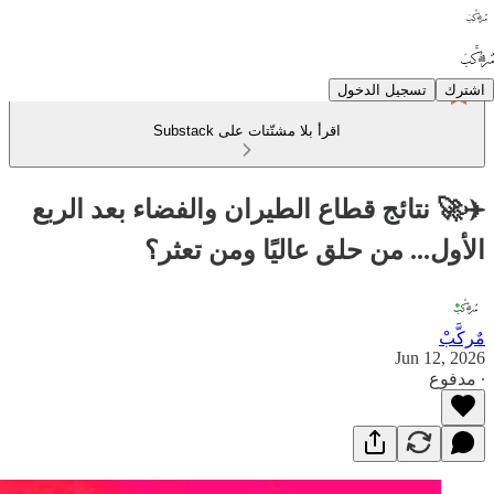
اشترك
تسجيل الدخول
اقرأ بلا مشتّتات على Substack
✈️🚀 نتائج قطاع الطيران والفضاء بعد الربع
الأول... من حلق عاليًا ومن تعثر؟
مٌركَّبْ
Jun 12, 2026
∙ مدفوع