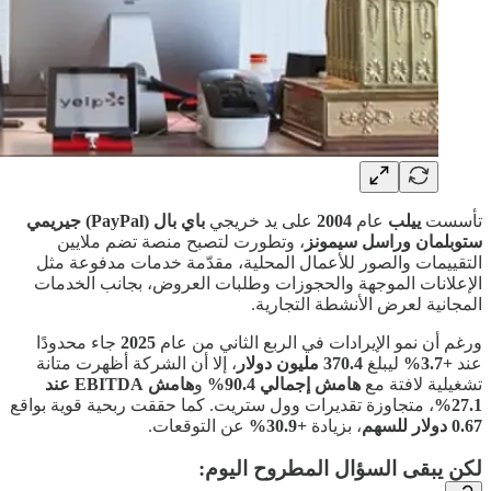
تأسست
ييلب
عام
2004
على يد خريجي
باي بال (PayPal)
جيريمي
ستوبلمان وراسل سيمونز
، وتطورت لتصبح منصة تضم ملايين
التقييمات والصور للأعمال المحلية، مقدّمة خدمات مدفوعة مثل
الإعلانات الموجهة والحجوزات وطلبات العروض، بجانب الخدمات
المجانية لعرض الأنشطة التجارية.
ورغم أن نمو الإيرادات في الربع الثاني من عام
2025
جاء محدودًا
عند
+3.7%
ليبلغ
370.4 مليون دولار
، إلا أن الشركة أظهرت متانة
تشغيلية لافتة مع
هامش إجمالي 90.4%
و
هامش EBITDA عند
27.1%
، متجاوزة تقديرات وول ستريت. كما حققت ربحية قوية بواقع
0.67 دولار للسهم
، بزيادة
+30.9%
عن التوقعات.
لكن يبقى السؤال المطروح اليوم: