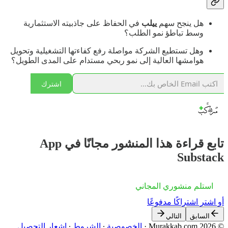
هل ينجح سهم
ييلب
في الحفاظ على جاذبيته الاستثمارية
وسط تباطؤ نمو الطلب؟
وهل تستطيع الشركة مواصلة رفع كفاءتها التشغيلية وتحويل
هوامشها العالية إلى نمو ربحي مستدام على المدى الطويل؟
اشترك
تابع قراءة هذا المنشور مجانًا في App
Substack
استلم منشوري المجاني
أو اشترِ اشتراكًا مدفوعًا
السابق
التالي
© 2026 Murakkab.com
·
الخصوصية
∙
الشروط
∙
إشعار التحصيل