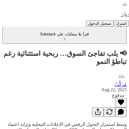
اشترك
تسجيل الدخول
اقرأ بلا مشتّتات على Substack
📢 يلب تفاجئ السوق… ربحية استثنائية رغم
تباطؤ النمو
مٌركَّبْ
Aug 22, 2025
∙ مدفوع
وسط استمرار التحول الرقمي في الإعلانات المحلية وتزايد اعتماد