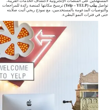
المستهلكين على المنصات الإلكترونية لاكتشاف الخدمات القريبة،
تواصل
ييلب (Yelp – YELP)
ترسيخ مكانتها كمنصة رائدة للمراجعات
والتوصيات المدعومة بالمستخدمين، مع نموذج ربحي أثبت صلابته
حتى في فترات النمو البطيء.