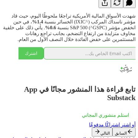
شهدت الأسواق المالية الأمريكية تراجعًا ملحوظًا اليوم، حيث قاد
مؤشر ناسداك المركب (^IXIC) الخسائر بنسبة
1.4%
، في حين
انخفض مؤشر S&P 500 (^GSPC) بنسبة
0.6%
. يأتي ذلك على خلفية
مخاوف متزايدة من ارتفاع التضخم، بجانب تراجع رهانات
المستثمرين على خفض الفائدة خلال النصف الأول من العام.
اشترك
تابع قراءة هذا المنشور مجانًا في App
Substack
استلم منشوري المجاني
أو اشترِ اشتراكًا مدفوعًا
السابق
التالي