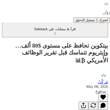
اشترك
تسجيل الدخول
اقرأ بلا مشتّتات على Substack
بيتكوين تحافظ على مستوى $80 ألف…
وإيثريوم تتماسك قبل تقرير الوظائف
الأمريكي ₿📊
مٌركَّبْ
May 08, 2026
∙ مدفوع