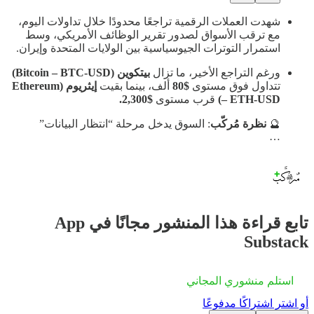
شهدت العملات الرقمية تراجعًا محدودًا خلال تداولات اليوم،
مع ترقب الأسواق لصدور تقرير الوظائف الأمريكي، وسط
استمرار التوترات الجيوسياسية بين الولايات المتحدة وإيران.
ورغم التراجع الأخير، ما تزال
بيتكوين (Bitcoin – BTC-USD)
تتداول فوق مستوى
$80
ألف، بينما بقيت
إيثريوم (Ethereum
– ETH-USD)
قرب مستوى
$2,300.
🔮
نظرة مُركّب
: السوق يدخل مرحلة “انتظار البيانات”
…
تابع قراءة هذا المنشور مجانًا في App
Substack
استلم منشوري المجاني
أو اشترِ اشتراكًا مدفوعًا