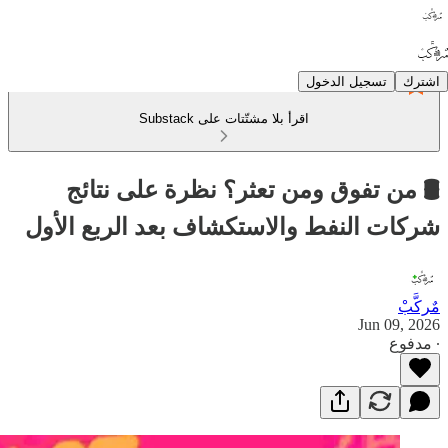
اشترك
تسجيل الدخول
اقرأ بلا مشتّتات على Substack
🛢️ من تفوق ومن تعثر؟ نظرة على نتائج
شركات النفط والاستكشاف بعد الربع الأول
مٌركَّبْ
Jun 09, 2026
∙ مدفوع