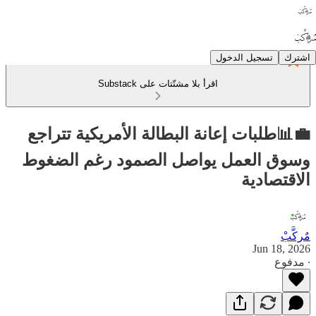
اشترك
تسجيل الدخول
اقرأ بلا مشتّتات على Substack
💼📊طلبات إعانة البطالة الأمريكية تتراجع
وسوق العمل يواصل الصمود رغم الضغوط
الاقتصادية
مٌركَّبْ
Jun 18, 2026
∙ مدفوع