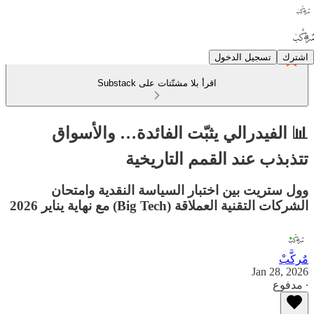
اشترك
تسجيل الدخول
اقرأ بلا مشتّتات على Substack
📊 الفيدرالي يثبّت الفائدة… والأسواق
تتذبذب عند القمم التاريخية
وول ستريت بين اختبار السياسة النقدية وامتحان
الشركات التقنية العملاقة (Big Tech) مع نهاية يناير 2026
مٌركَّبْ
Jan 28, 2026
∙ مدفوع