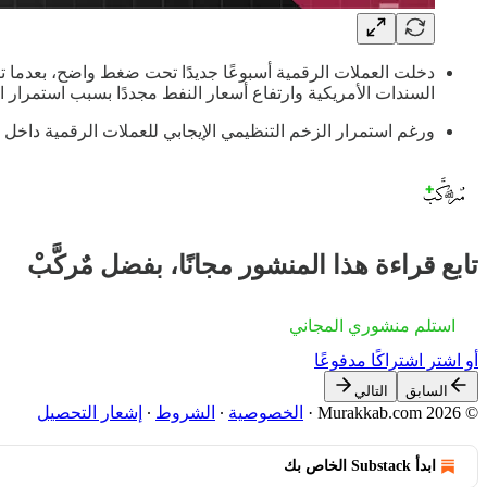
دخلت العملات الرقمية أسبوعًا جديدًا تحت ضغط واضح، بعدما ت
السندات الأمريكية وارتفاع أسعار النفط مجددًا بسبب استمرار 
ورغم استمرار الزخم التنظيمي الإيجابي للعملات الرقمية داخل 
تابع قراءة هذا المنشور مجانًا، بفضل مٌركَّبْ
استلم منشوري المجاني
أو اشترِ اشتراكًا مدفوعًا
السابق
التالي
© 2026 Murakkab.com
·
الخصوصية
∙
الشروط
∙
إشعار التحصيل
ابدأ Substack الخاص بك