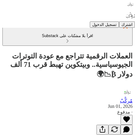
اشترك
تسجيل الدخول
اقرأ بلا مشتّتات على Substack
العملات الرقمية تتراجع مع عودة التوترات
الجيوسياسية.. وبيتكوين تهبط قرب 71 ألف
دولار ₿📉🌍
مٌركَّبْ
Jun 01, 2026
∙ مدفوع