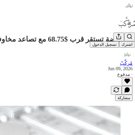
🥈 الفضة تستقر قرب $68.75 مع تصاعد مخاوف التضخم وترقب الأسواق لقرارات الفيدرالي
اشترك
تسجيل الدخول
مٌركَّبْ
Jun 09, 2026
∙ مدفوع
مشاركة