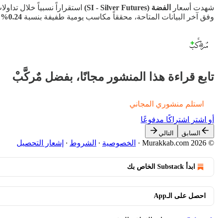
شهدت أسعار
الفضة (SI - Silver Futures)
استقراراً نسبياً خلال تداو
وفق آخر البيانات المتاحة، محققاً مكاسب يومية طفيفة بنسبة
0.24%
.
تابع قراءة هذا المنشور مجانًا، بفضل مٌركَّبْ
استلم منشوري المجاني
أو اشترِ اشتراكًا مدفوعًا
السابق
التالي
© 2026 Murakkab.com
·
الخصوصية
∙
الشروط
∙
إشعار التحصيل
ابدأ Substack الخاص بك
احصل على الـApp