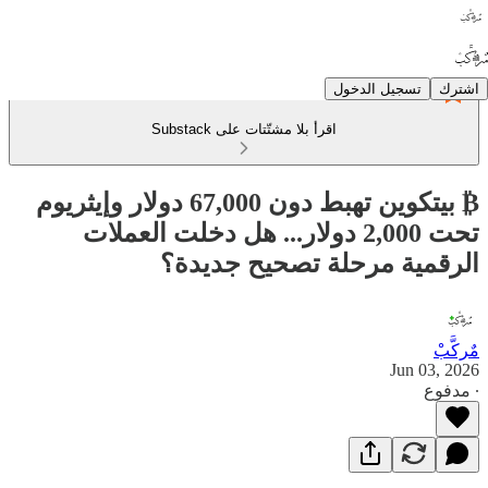
اشترك
تسجيل الدخول
اقرأ بلا مشتّتات على Substack
₿ بيتكوين تهبط دون 67,000 دولار وإيثريوم
تحت 2,000 دولار... هل دخلت العملات
الرقمية مرحلة تصحيح جديدة؟
مٌركَّبْ
Jun 03, 2026
∙ مدفوع