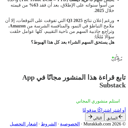
من أسوأ سنواته على الإطلاق، بعد أن فقد
63%
من قيمته
خلال
2025
.
ورغم إعلان نتائج
Q3 2025
التي تفوقت على التوقعات، إلا أن
ملامح التباطؤ في النمو، والمنافسة الشرسة من
Amazon
،
وتراجع جاذبية السهم من ناحية التقييم، كلها عوامل خلقت
سؤالًا مُلحًّا:
هل يستحق السهم الشراء بعد كل هذا الهبوط؟
تابع قراءة هذا المنشور مجانًا في App
Substack
استلم منشوري المجاني
أو اشترِ اشتراكًا مدفوعًا
السابق
التالي
© 2026 Murakkab.com
·
الخصوصية
∙
الشروط
∙
إشعار التحصيل