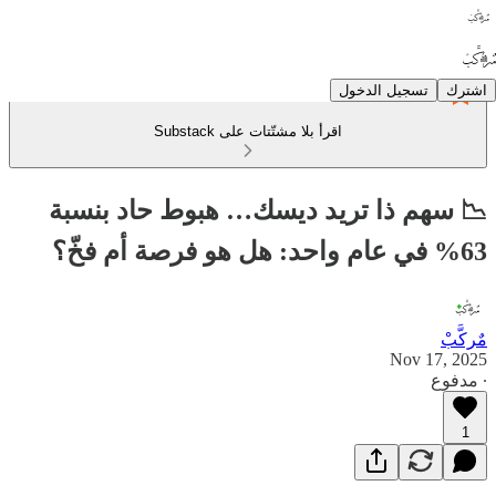
اشترك
تسجيل الدخول
اقرأ بلا مشتّتات على Substack
📉 سهم ذا تريد ديسك… هبوط حاد بنسبة
63% في عام واحد: هل هو فرصة أم فخّ؟
مٌركَّبْ
Nov 17, 2025
∙ مدفوع
1