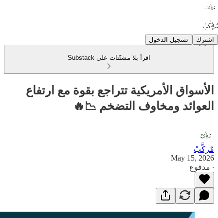
اشترك
تسجيل الدخول
اقرأ بلا مشتّتات على Substack
الأسواق الأمريكية تتراجع بقوة مع ارتفاع
العوائد ومخاوف التضخم 📉🔥
مٌركَّبْ
May 15, 2026
∙ مدفوع