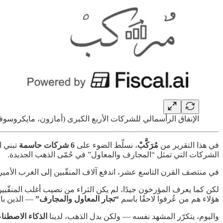
الإنفاق الرأسمالي للشركات الأربع الكبرى (أمازون، مايكروسوفت، غوغل، ميتا) يتجاوز 300 مليار دولار سنويًا 
في هذا التقرير من
مُرَكَّبْ
، نسلّط الضوء على
6 شركات حاسمة
تبني ا
الشركات التي تمثل “المجارف والمعاول” في حُمّى الذهب الجديدة.
في منتصف القرن التاسع عشر، اندفع آلاف المنقّبين إلى الغرب الأمير
لكن كما يعرف المؤرخون جيدًا، لم يكن الثراء من نصيب أغلب المنقّبي
هؤلاء هم من عُرفوا لاحقًا باسم
“تجار المعاول والمجارف”
— الذين باع
واليوم، يتكرّر المشهد نفسه — ولكن بدل الذهب، لدينا
الذكاء الاصطناعي 