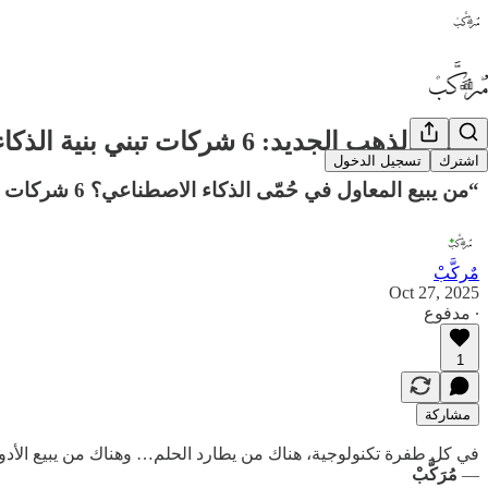
سباق الذهب الجديد: 6 شركات تبني بنية الذكاء الاصطناعي وتربح من كل نموذج يُدرَّب
اشترك
تسجيل الدخول
“من يبيع المعاول في حُمّى الذكاء الاصطناعي؟ 6 شركات رابحة من خلف الكواليس”
مٌركَّبْ
Oct 27, 2025
∙ مدفوع
1
مشاركة
في كل طفرة تكنولوجية، هناك من يطارد الحلم… وهناك من يبيع الأدو
—
مُرَكَّبْ