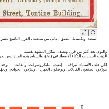
المصد: ويكيبيديا، ملصق دعائي من منتصف القرن التاسع عشر ي
واليوم، بعد أكثر من قرن ونصف، يتكرّر المشهد نفسه.
الذهب الجديد هو
الذكاء الاصطناعي (AI)
، والسباق هذه المرة ليس نحو 
لكن خلف الأسماء البراقة — إنفيديا، مايكروسوفت، وألفابت — توجد 
مورّدون يصنعون الكابلات، ويوصلون الكهرباء، ويبرّدون الخوادم، ويجهّزو