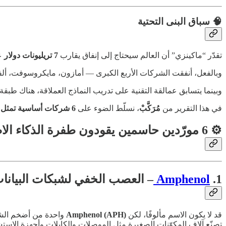
🧠 سباق البنى التحتية
تقدّر “ماكينزي” أن العالم سيحتاج إلى إنفاق يقارب
7 تريليونات دولار
على
وبالفعل، أنفقت الشركات الأربع الكبرى — أمازون، مايكروسوفت، ألف
وبينما يتسابق عمالقة التقنية على تدريب النماذج العملاقة، هناك ط
في هذا التقرير من
مُرَكَّبْ
، نسلّط الضوء على
6 شركات أساسية تمثل “المجارف والمعاول” في ثورة الذكاء الاصطناعي الحديثة
⚙️ 6 مورّدين حاسمين يقودون طفرة الذكاء الاصطناعي
1.
Amphenol
– العصب الخفي لشبكات البيانا
قد لا يكون الاسم مألوفًا، لكن
Amphenol (APH)
واحدة من أضخم الشر
تصنّع آلاف المكوّنات الصغيرة مثل الموصلات والكابلات وأجهزة الاستشع