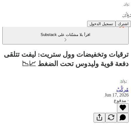
اشترك
تسجيل الدخول
اقرأ بلا مشتّتات على Substack
ترقيات وتخفيضات وول ستريت: ليفت تتلقى
دفعة قوية وليدوس تحت الضغط 📈📉
مٌركَّبْ
Jun 17, 2026
∙ مدفوع