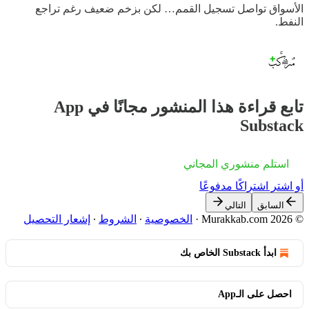
الأسواق تواصل تسجيل القمم… لكن بزخم ضعيف رغم تراجع
النفط.
تابع قراءة هذا المنشور مجانًا في App
Substack
استلم منشوري المجاني
أو اشترِ اشتراكًا مدفوعًا
السابق
التالي
© 2026 Murakkab.com
·
الخصوصية
∙
الشروط
∙
إشعار التحصيل
ابدأ Substack الخاص بك
احصل على الـApp