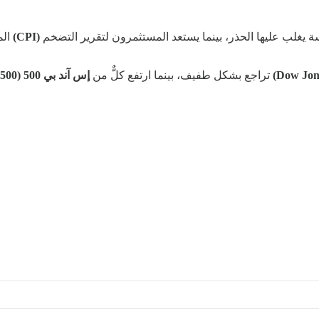
 يغلب عليها الحذر، بينما يستعد المستثمرون لتقرير التضخم
(CPI)
الم
تراجع بشكل طفيف، بينما ارتفع كلٌّ من
إس آند بي 500 (S&P 500)