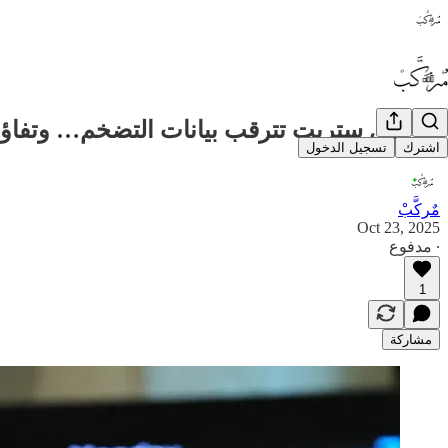
🔥 وول ستريت تترقب بيانات التضخم… وتفاؤل
اشترك
تسجيل الدخول
مٌركَّبْ
Oct 23, 2025
∙ مدفوع
1
مشاركة