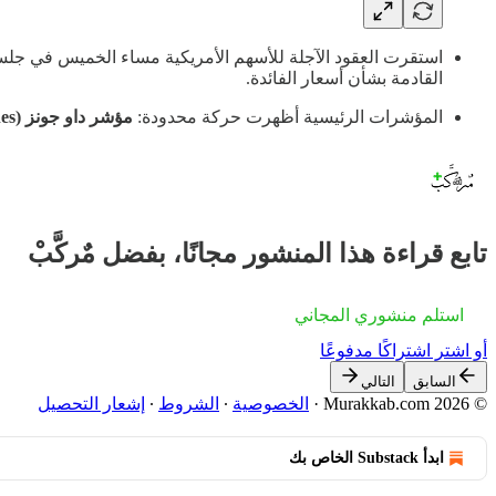
استقرت العقود الآجلة للأسهم الأمريكية مساء الخميس في جلسة
القادمة بشأن أسعار الفائدة.
المؤشرات الرئيسية أظهرت حركة محدودة:
مؤشر داو جونز (Dow Jones)
تابع قراءة هذا المنشور مجانًا، بفضل مٌركَّبْ
استلم منشوري المجاني
أو اشترِ اشتراكًا مدفوعًا
السابق
التالي
© 2026 Murakkab.com
·
الخصوصية
∙
الشروط
∙
إشعار التحصيل
ابدأ Substack الخاص بك