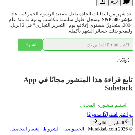
بعد شهر من التقلبات الحادة بفعل تصعيد الرسوم الجمركية، عاد
مؤشر S&P 500
ليسجل أطول سلسلة مكاسب يومية له منذ عام
2004، متجاوزًا مستوى إغلاقه يوم "التحرير التجاري" في 2 أبريل،
وليمحو بذلك خسائر الشهر بأكمله.
اشترك
تابع قراءة هذا المنشور مجانًا في App
Substack
استلم منشوري المجاني
أو اشترِ اشتراكًا مدفوعًا
السابق
التالي
© 2026 Murakkab.com
·
الخصوصية
∙
الشروط
∙
إشعار التحصيل