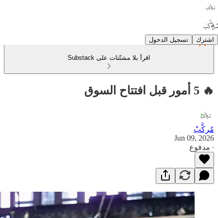
اشترك
تسجيل الدخول
اقرأ بلا مشتّتات على Substack
🔥 5 أمور قبل افتتاح السوق
مٌركَّبْ
Jun 09, 2026
∙ مدفوع