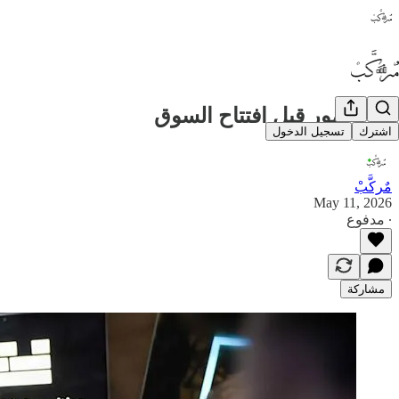
🔥 5 أمور قبل افتتاح السوق
اشترك
تسجيل الدخول
مٌركَّبْ
May 11, 2026
∙ مدفوع
مشاركة