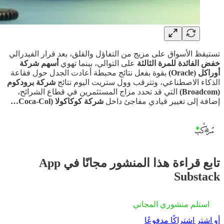
تستيقظ الأسواق على مزيج من التفاؤل والقلق، بعد قرار الفيدرالي
خفض الفائدة للمرة الثالثة
على التوالي، بينما تهوي
أسهم شركة
أوراكل (Oracle)
بقوة بفعل نتائج محبطة أعادت الجدل حول فقاعة
الذكاء الاصطناعي، وتترقب وول ستريت اليوم نتائج
شركة برودكوم
(Broadcom)
التي قد تحدد مزاج المستثمرين في قطاع الشرائح،
إضافة إلى تغيير قيادي مفاجئ داخل
شركة كوكاكولا (Coca-Col…
تابع قراءة هذا المنشور مجانًا في App
Substack
استلم منشوري المجاني
أو اشترِ اشتراكًا مدفوعًا