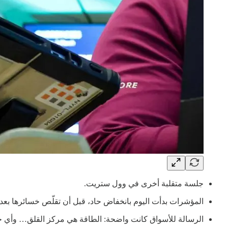
جلسة متقلبة أخرى في وول ستريت.
المؤشرات بدأت اليوم بانخفاض حاد، قبل أن تقلّص خسائرها بعد إ
الرسالة للأسواق كانت واضحة: الطاقة هي مركز القلق… وأي خطوة