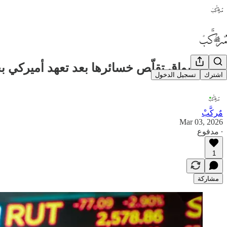
📉 الأسواق تقلّص خسائرها بعد تعهد أميركي بح
اشترك
تسجيل الدخول
مٌركَّبْ
Mar 03, 2026
∙ مدفوع
1
مشاركة