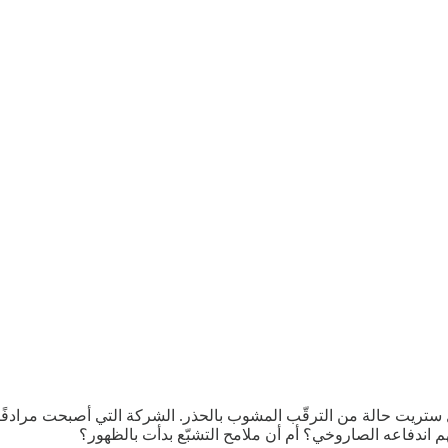
 وول ستريت حالة من الترقّب المشوب بالحذر. الشركة التي أصبحت مرادفًا
 اندفاعه الصاروخي؟ أم أن ملامح التشبّع بدأت بالظهور؟