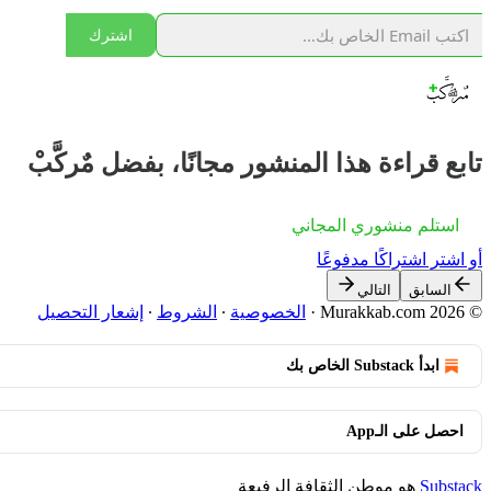
اشترك
تابع قراءة هذا المنشور مجانًا، بفضل مٌركَّبْ
استلم منشوري المجاني
أو اشترِ اشتراكًا مدفوعًا
السابق
التالي
© 2026 Murakkab.com
·
الخصوصية
∙
الشروط
∙
إشعار التحصيل
ابدأ Substack الخاص بك
احصل على الـApp
Substack
هو موطن الثقافة الرفيعة