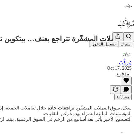
🔥 العملات المشفّرة تتراجع بعنف… بيتكوين تهبط لأدنى مستوى في 4 أشهر وموجة
اشترك
تسجيل الدخول
مٌركَّبْ
Oct 17, 2025
∙ مدفوع
مشاركة
سجّل سوق العملات المشفّرة
تراجعات حادة
خلال تعاملات الجمعة، إ
المؤسسات المالية الشراء بهدوء رغم التقلبات.
التصحيح الأخير يأتي بعد أسابيع من الزخم في السوق الرقمية، بينما ا