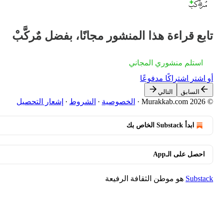
تابع قراءة هذا المنشور مجانًا، بفضل مٌركَّبْ
استلم منشوري المجاني
أو اشترِ اشتراكًا مدفوعًا
السابق
التالي
© 2026 Murakkab.com
·
الخصوصية
∙
الشروط
∙
إشعار التحصيل
ابدأ Substack الخاص بك
احصل على الـApp
Substack
هو موطن الثقافة الرفيعة