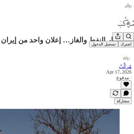
📊 انهيار النفط والغاز… إعلان واحد من إيران
اشترك
تسجيل الدخول
مٌركَّبْ
Apr 17, 2026
∙ مدفوع
مشاركة