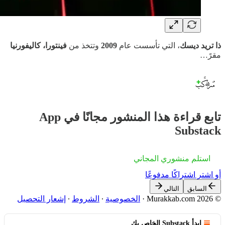
ذا تريد ديسك
، التي تأسست عام
2009
وتتخذ من
فينتورا، كاليفورنيا
مقرً…
تابع قراءة هذا المنشور مجانًا في App
Substack
استلم منشوري المجاني
أو اشترِ اشتراكًا مدفوعًا
السابق
التالي
© 2026 Murakkab.com
·
الخصوصية
∙
الشروط
∙
إشعار التحصيل
ابدأ Substack الخاص بك