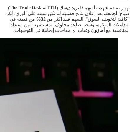
نهيار صادم شهدته أسهم
ذا تريد ديسك (The Trade Desk – TTD)
صباح الجمعة، بعد إعلان نتائج فصلية لم تكن سيئة على الورق، لكن
"كافية لتخويف السوق". السهم فقد أكثر من
32%
من قيمته في
التداولات المبكرة، وسط تصاعد مخاوف المستثمرين من اشتداد
المنافسة مع
أمازون
وغياب أي مفاجآت إيجابية في التوجيهات.