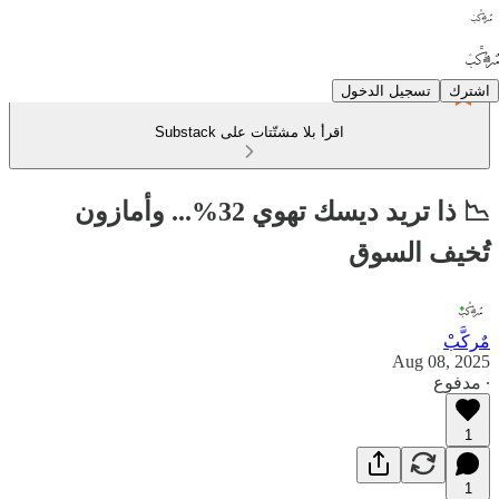
اشترك
تسجيل الدخول
اقرأ بلا مشتّتات على Substack
📉 ذا تريد ديسك تهوي 32%... وأمازون
تُخيف السوق
مٌركَّبْ
Aug 08, 2025
∙ مدفوع
1
1